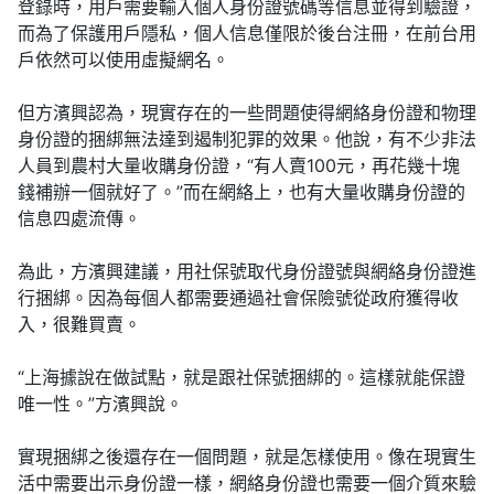
登錄時，用戶需要輸入個人身份證號碼等信息並得到驗證，
而為了保護用戶隱私，個人信息僅限於後台注冊，在前台用
戶依然可以使用虛擬網名。
但方濱興認為，現實存在的一些問題使得網絡身份證和物理
身份證的捆綁無法達到遏制犯罪的效果。他說，有不少非法
人員到農村大量收購身份證，“有人賣100元，再花幾十塊
錢補辦一個就好了。”而在網絡上，也有大量收購身份證的
信息四處流傳。
為此，方濱興建議，用社保號取代身份證號與網絡身份證進
行捆綁。因為每個人都需要通過社會保險號從政府獲得收
入，很難買賣。
“上海據說在做試點，就是跟社保號捆綁的。這樣就能保證
唯一性。”方濱興說。
實現捆綁之後還存在一個問題，就是怎樣使用。像在現實生
活中需要出示身份證一樣，網絡身份證也需要一個介質來驗