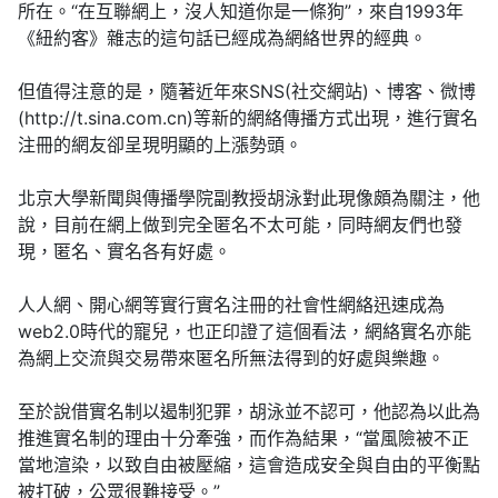
所在。“在互聯網上，沒人知道你是一條狗”，來自1993年
《紐約客》雜志的這句話已經成為網絡世界的經典。
但值得注意的是，隨著近年來SNS(社交網站)、博客、微博
(http://t.sina.com.cn)等新的網絡傳播方式出現，進行實名
注冊的網友卻呈現明顯的上漲勢頭。
北京大學新聞與傳播學院副教授胡泳對此現像頗為關注，他
說，目前在網上做到完全匿名不太可能，同時網友們也發
現，匿名、實名各有好處。
人人網、開心網等實行實名注冊的社會性網絡迅速成為
web2.0時代的寵兒，也正印證了這個看法，網絡實名亦能
為網上交流與交易帶來匿名所無法得到的好處與樂趣。
至於說借實名制以遏制犯罪，胡泳並不認可，他認為以此為
推進實名制的理由十分牽強，而作為結果，“當風險被不正
當地渲染，以致自由被壓縮，這會造成安全與自由的平衡點
被打破，公眾很難接受。”