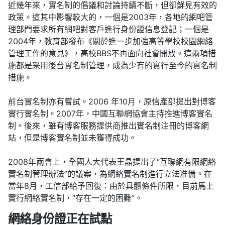
近幾年來，實名制的倡議和討論持續不斷，但卻鮮見有效的
政策。這其中影響較大的，一個是2003年，各地的網吧管
理部門要求所有網吧對客戶進行身份證信息登記；一個是
2004年，教育部發布《關於進一步加強高等學校校園網絡
管理工作的意見》，高校BBS不再面向社會開放。這兩項措
施都是采用後台實名制管理，成為少有的實行至今的實名制
措施。
前台實名制亦有嘗試。2006 年10月，原信產部提出對博客
實行實名制。2007年，中國互聯網協會主持推進博客實名
制。後來，雖有博客服務提供商推出實名制注冊的博客網
站，但是博客實名制並未獲得成功。
2008年兩會上，全國人大代表王晶提出了“互聯網有限網絡
實名制管理辦法”的議案，為網絡實名制進行立法准備。在
當年8月，工信部給予回復：由於具體條件所限，目前馬上
實行網絡實名制，“存在一定的困難”。
網絡身份證正在試點