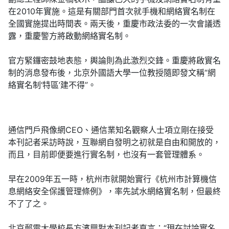
在2010年實施。這是有關部門首次就手機和網絡實名制在
全國實施提出時間表。兩天後，重慶市政法委的一次會議透
露，重慶警方將啟動網絡實名制。
官方緊鑼密鼓地表態，輿論則為此激烈交鋒。重慶將啟實名
制的消息發布後，北京外國語大學一位教授隨即發文稱“網
絡實名制‘特區’建不得”。
通信門戶飛像網CEO、通信業知名觀察人士項立剛在接受
本刊記者采訪時說，互聯網自發明之初就是自由和開放的，
而且，目前即便要進行實名制，也沒有一套管理體系。
早在2009年五一時，杭州市就開始實行《杭州市計算機信
息網絡安全保護管理條例》，率先試水網絡實名制，但最終
不了了之。
北京郵電大學校長方濱興對本刊記者直言：“現在討論實名