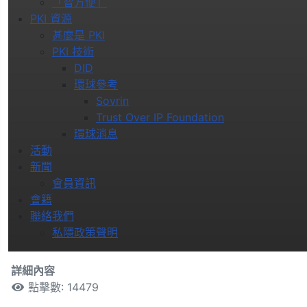
「智方便」
PKI 資源
甚麼是 PKI
PKI 技術
DID
環球參考
Sovrin
Trust Over IP Foundation
環球消息
活動
新聞
會員資訊
會籍
聯絡我們
私隱政策聲明
詳細內容
點擊數: 14479