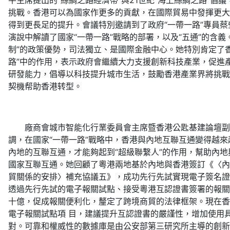
平主席提出的“絲綢之路經濟帶”與21世紀“海上絲綢之路”倡
挑戰。香港可以為國家作更多的貢獻，在國際貿易中發揮更大
得到更長足的提升。會議特別邀請到了政府“一帶一路”專員蔡瑩璧
演說中解讀了國家“一帶一路”戰略的部署，以及“五通”的含義
制”的政策優勢，司法獨立、是國際金融中心。她特別肯定了
路”中的作用，表示政府會繼續大力支援創新科技產業，促進
研發能力，倡導以科技提升城市生活，鼓勵香港產業界將挑戰
契機帮助香港转型。
廠商會城市智能化行業委員會主席暨香港公匙基建論壇副
調，在國家“一帶一路”戰略中，香港與內地互聯互通變得越
內地的互聯互通，才能夠起到“超級聯繫人”的作用，幫助內地
國家互聯互通。她回顧了粵港兩地基於內地與香港簽訂《〈內
貿關係的安排〉補充協議五》，成功先行先試實現電子簽名證
透過先行先試的電子報關試點、接受粵港互認證書簽署的報關
十億，促成報關便利化，釐定了跨境商貿的法律框架。現在香
電子報關試點項 目，建議提升互認證書的嚴謹性，增加使用
對。可靠和權威性的數據庫是由公安部第三研究所主導的創新