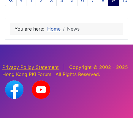
1
2
3
4
5
6
7
8
9
10
Page 9 of 10
You are here:
Home
News
Privacy Policy Statement
| Copyright © 2002 - 2025
Hong Kong PKI Forum. All Rights Reserved.