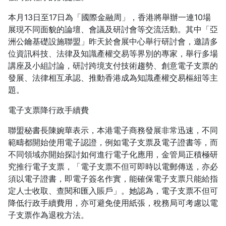
本月13日至17日為「國際金融周」，香港將舉辦一連10場
展現不同面貌的論壇、會議及研討會等交流活動。其中「亞
洲公鑰基礎設施聯盟」昨天於會展中心舉行研討會，邀請多
位資訊科技、法律及知識產權交易等界別的專家，舉行多場
講座及小組討論，研討跨境支付技術趨勢、創意電子支票的
發展、法律相互承認、推動香港成為知識產權交易樞紐等主
題。
電子支票降行政手續費
聯盟秘書長陳婉華表示，本港電子商務發展非常迅速，不同
範疇都開始使用電子認證，例如電子支票及電子證書等，而
不同領域亦開始探討如何進行電子化應用，金管局正積極研
究推行電子支票，「電子支票不但可即時以電郵傳送，亦必
須以電子證書，即電子簽名作實，能確保電子支票只能給指
定人士收取、查閱和匯入賬戶」。她認為，電子支票不但可
降低行政手續費用，亦可避免使用紙張，稅務局可考慮以電
子支票作為退稅方法。