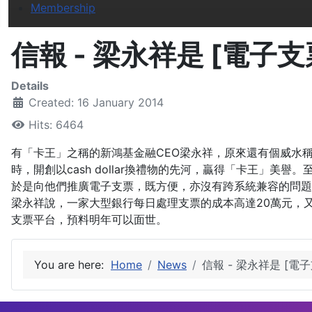
Membership
信報 - 梁永祥是 [電子
Details
Created: 16 January 2014
Hits: 6464
有「卡王」之稱的新鴻基金融CEO梁永祥，原來還有個威水
時，開創以cash dollar換禮物的先河，贏得「卡王」
於是向他們推廣電子支票，既方便，亦沒有跨系統兼容的問題
梁永祥說，一家大型銀行每日處理支票的成本高達20萬元，
支票平台，預料明年可以面世。
You are here:
Home
News
信報 - 梁永祥是 [電