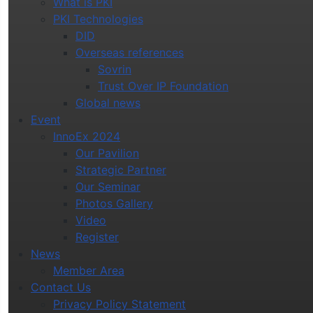
What is PKI
PKI Technologies
DID
Overseas references
Sovrin
Trust Over IP Foundation
Global news
Event
InnoEx 2024
Our Pavilion
Strategic Partner
Our Seminar
Photos Gallery
Video
Register
News
Member Area
Contact Us
Privacy Policy Statement