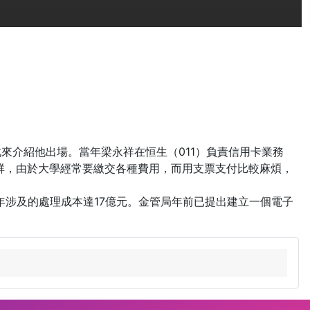
來介紹他出場。當年梁永祥在恒生（011）負責信用卡業務
客戶群，由於大學經常要繳交各種費用，而用支票支付比較麻煩，
年涉及的處理成本達17億元。金管局年前已提出建立一個電子