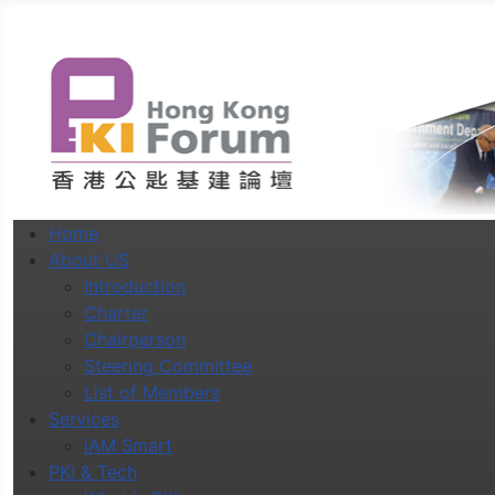
Home
About US
Introduction
Charter
Chairperson
Steering Committee
List of Members
Services
iAM Smart
PKI & Tech