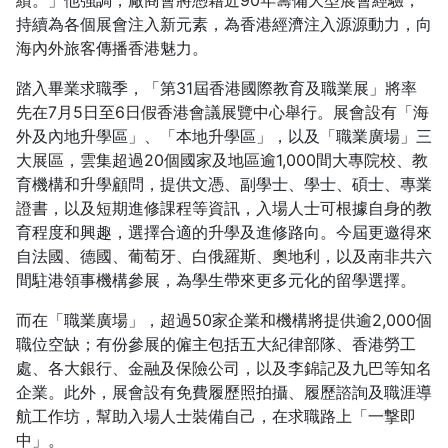
績。」他強調，廠商會將憑藉近90年籌備大型展會經驗，
持續為各個展會注入新元素，為香港經濟注入源源動力，向
海內外旅客傳播香港魅力。
踏入畢業求職季，「第31屆香港國際教育及職業展」將率
先在7月5日至6日假香港會議展覽中心舉行。展會設有「海
外及內地升學區」、「本地升學區」，以及「職業廣場」三
大展區，雲集超過20個國家及地區逾1,000間大專院校、教
育機構和升學顧問，提供文憑、副學士、學士、碩士、專業
證書，以及短期進修課程等資訊，入場人士可根據自身的教
育程度和興趣，選擇合適的升學及進修路向。今屆更邀得來
自法國、德國、葡萄牙、白俄羅斯、奧地利，以及南非共六
間駐港領事機構參展，為學生帶來更多元化的留學選擇。
而在「職業廣場」，超過50家企業和機構將提供逾2,000個
職位空缺；有份參展的僱主包括五大紀律部隊、香港勞工
處、各大銀行、金融及保險公司，以及李錦記及九巴等知名
企業。此外，展會設有免費履歷照拍攝、履歷諮詢及職涯導
航工作坊，幫助入場人士裝備自己，在求職路上「一撃即
中」。