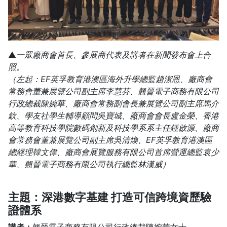
▲
一眾廠商會首長、參展商代表及講者在新聞發布會上合
照。
（左起：EF英孚教育港澳區海外升學總監趙潔恩、廠商會
常務會董兼展覽公司副主席李慧芬、翹晉電子商務有限公司
行政總裁陳婉華、廠商會常務副會長兼展覽公司副主席馬介
欽、學友社學生輔導顧問吳寶城、廠商會會長盧金榮、香港
高等教育科技學院數碼創新及科技學系系主任鍾啟源、廠商
會常務會董兼展覽公司副主席吳清煥、EF英孚教育港澳區
總經理韓文偉、廠商會展覽服務有限公司首席營運總監袁少
華、翹晉電子商務有限公司執行總監林漢威）
主題：深港數字基建 打造可信跨境資歷驗
證體系