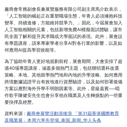
廠商會常務副會長兼展覽服務有限公司副主席馬介欽表示，
「人工智能的崛起正在重塑職場生態，年青人必須擁抱科技
變革、持續進修，方能維持競爭力。」因此，今屆展會加入
人工智能相關的元素，包括新增免費AI模擬面試體驗，讓市
民全面了解和提升其求職或大學面試的表現。此外，展會設
有專題講座，請來專家學者分享AI對各行業的影響，以及如
何應用AI提高學習效能等。
為了協助年青人更好地規劃前程，展會期間，大會安排了超
過40場專題講座，涵蓋多個熱門主題，包括聯招選科改選
策略、本地、其他留學熱門地和內地的升學攻略、如何應用
跨境數據認證平台有效地進行資歷驗證，以及如何部署後備
方案以應對海外升學不明朗因素等。此外，星級嘉賓──唱
作歌手陳健安先生也會分享他在職業及人生轉捩點的一些重
要抉擇及經歷。
資料來源 :
廠商會展覽活動浪接浪 「第31屆香港國際教育
及職業展」本周六率先登場_泰国_新闻_华人头条