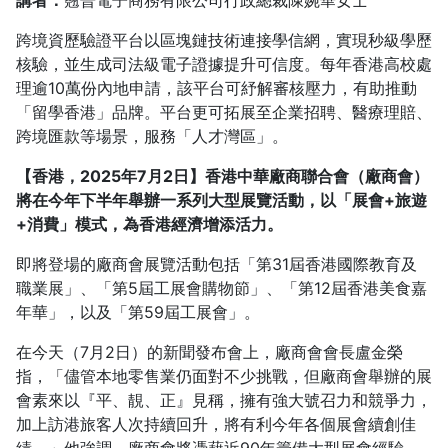
講者：
翹晉電子商務有限公司行政總裁陳婉華女士
跨境資歷驗證平台以區塊鏈技術連接學信網，實現秒級學歷
核驗，並生成司法級電子證據提升可信度。每年香港高校處
理逾10萬份內地申請，該平台可紓解審核壓力，有助推動
「留學香港」品牌。平台更可拓展至企業招聘、醫療理賠、
跨境匯款等場景，服務「人才灣區」。
【香港，2025年7月2日】香港中華廠商聯合會（廠商會）
將在今年下半年舉辦一系列大型展覽活動，以「展會+旅遊
+消費」模式，為香港經濟增添活力。
即將登場的廠商會展覽活動包括「第31屆香港國際教育及
職業展」、「第5屆工展會購物節」、「第12屆香港美食嘉
年華」，以及「第59屆工展會」。
在今天（7月2日）的新聞發布會上，廠商會會長盧金榮
指，「儘管本地零售業仍面對不少挑戰，但廠商會舉辦的展
會素來以『平、靚、正』見稱，擁有強大號召力和競爭力，
加上訪港旅客人次持續回升，將有利今年各個展會續創佳